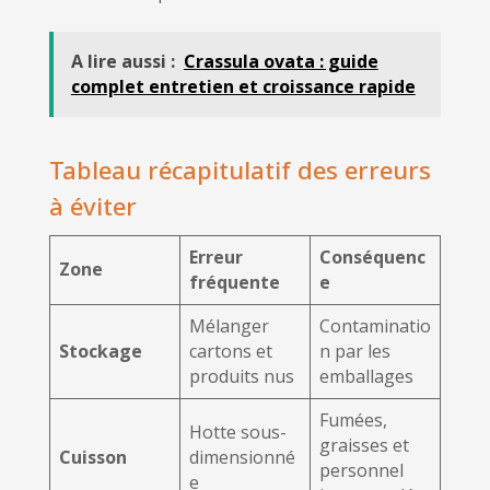
A lire aussi :
Crassula ovata : guide
complet entretien et croissance rapide
Tableau récapitulatif des erreurs
à éviter
Erreur
Conséquenc
Zone
fréquente
e
Mélanger
Contaminatio
Stockage
cartons et
n par les
produits nus
emballages
Fumées,
Hotte sous-
graisses et
Cuisson
dimensionné
personnel
e