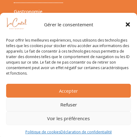
Gastronomie
Maison et Jardin
Gérer le consentement
Voyage
Pour offrir les meilleures expériences, nous utilisons des technologies
A PROPOS
telles que les cookies pour stocker et/ou accéder aux informations des
appareils. Le fait de consentir à ces technologies nous permettra de
traiter des données telles que le comportement de navigation ou les ID
uniques sur ce site. Le fait de ne pas consentir ou de retirer son
Contact
consentement peut avoir un effet négatif sur certaines caractéristiques
et fonctions.
Mentions Légales
Politique de confidentialité
Accepter
Conditions d’utilisation
Refuser
Voir les préférences
© 2026 –
lecastel-chateaurenard.fr
Politique de cookies
Déclaration de confidentialité