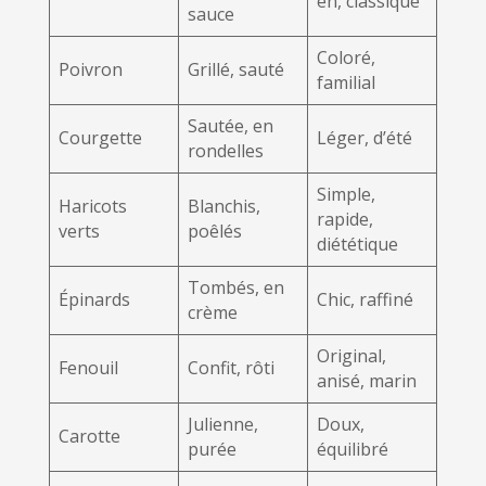
en, classique
sauce
Coloré,
Poivron
Grillé, sauté
familial
Sautée, en
Courgette
Léger, d’été
rondelles
Simple,
Haricots
Blanchis,
rapide,
verts
poêlés
diététique
Tombés, en
Épinards
Chic, raffiné
crème
Original,
Fenouil
Confit, rôti
anisé, marin
Julienne,
Doux,
Carotte
purée
équilibré